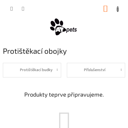
Přejít
NÁKUP
na
obsah
KOŠÍK
Protištěkací obojky
Protištěkací budky
Příslušenství
Produkty teprve připravujeme.