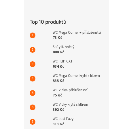
n
e
l
Top 10 produktů
WC Mega Corner + příslušenství
73 Kč
Softy II. hnědý
808 Kč
WC FLIP CAT
634 Kč
WC Mega Corner kryté s filtrem
535 Kč
WC Vicky- příslušenství
75 Kč
WC Vicky kryté s filtrem
392 Kč
WC Just Eazy
313 Kč