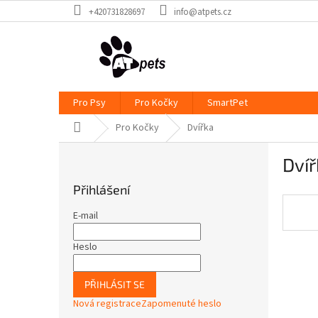
Přejít
+420731828697
info@atpets.cz
na
obsah
Pro Psy
Pro Kočky
SmartPet
Domů
Pro Kočky
Dvířka
P
Dvíř
o
s
Přihlášení
t
r
E-mail
a
n
Heslo
n
í
PŘIHLÁSIT SE
p
Nová registrace
Zapomenuté heslo
a