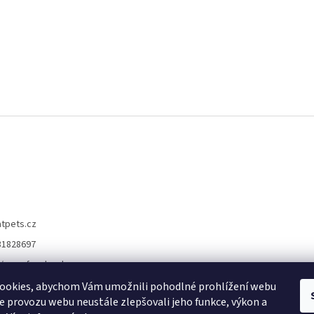
atpets.cz
31828697
//www.facebook.co
ets.eshop
ookies, abychom Vám umožnili pohodlné prohlížení webu
//www.instagram.co
ze provozu webu neustále zlepšovali jeho funkce, výkon a
ts.cz/