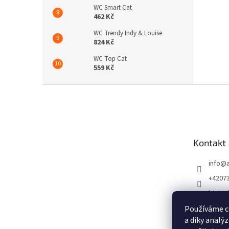
WC Smart Cat
462 Kč
WC Trendy Indy & Louise
824 Kč
WC Top Cat
559 Kč
Z
á
p
a
t
Kontakt
í
info
@
+4207
https:
m/ATp
Používáme c
https:
a díky analý
m/atpe