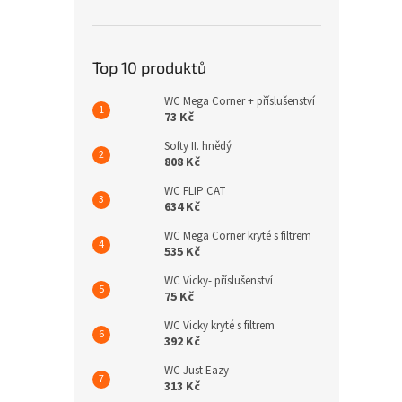
n
e
l
Top 10 produktů
WC Mega Corner + příslušenství
73 Kč
Softy II. hnědý
808 Kč
WC FLIP CAT
634 Kč
WC Mega Corner kryté s filtrem
535 Kč
WC Vicky- příslušenství
75 Kč
WC Vicky kryté s filtrem
392 Kč
WC Just Eazy
313 Kč