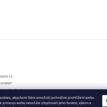
atpets.cz
31828697
//www.facebook.co
ets.eshop
ookies, abychom Vám umožnili pohodlné prohlížení webu
//www.instagram.co
ze provozu webu neustále zlepšovali jeho funkce, výkon a
ts.cz/