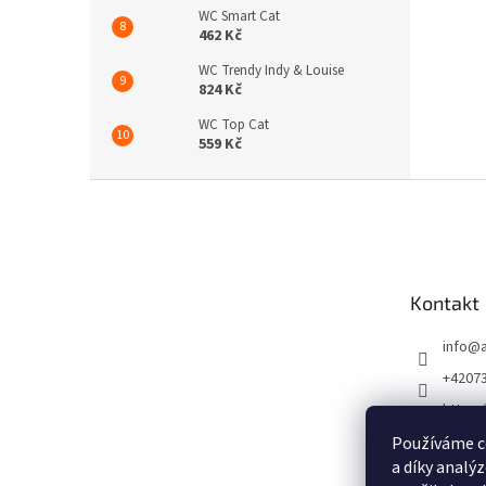
WC Smart Cat
462 Kč
WC Trendy Indy & Louise
824 Kč
WC Top Cat
559 Kč
Z
á
p
a
t
Kontakt
í
info
@
+4207
https:
m/ATp
Používáme c
https:
a díky analý
m/atpe