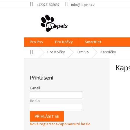
Přejít
+420731828697
info@atpets.cz
na
obsah
Pro Psy
Pro Kočky
SmartPet
Domů
Pro Kočky
Krmivo
Kapsičky
P
Kap
o
s
Přihlášení
t
r
E-mail
a
n
Heslo
n
í
PŘIHLÁSIT SE
p
Nová registrace
Zapomenuté heslo
a