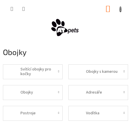
Přejít
NÁKUP
na
obsah
KOŠÍK
Obojky
Svítící obojky pro
Obojky s kamerou
kočky
Obojky
Adresáře
Postroje
Vodítka