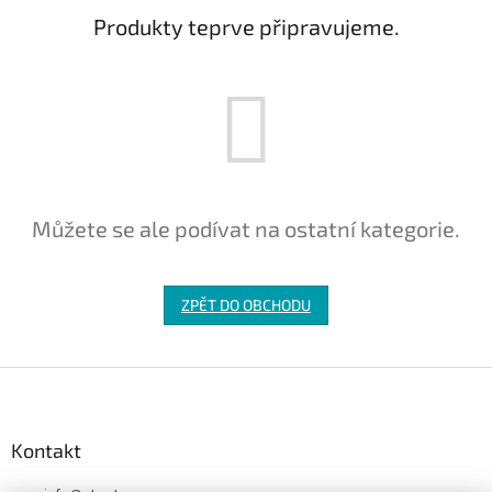
Produkty teprve připravujeme.
Můžete se ale podívat na ostatní kategorie.
ZPĚT DO OBCHODU
Z
á
p
a
Kontakt
t