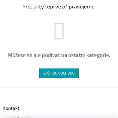
Produkty teprve připravujeme.
Můžete se ale podívat na ostatní kategorie.
ZPĚT DO OBCHODU
Z
á
p
a
Kontakt
t