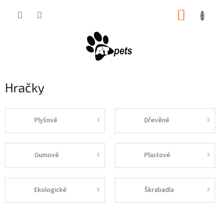
Přejít
NÁKUP
na
obsah
KOŠÍK
Hračky
Plyšové
Dřevěné
Gumové
Plastové
Ekologické
Škrabadla