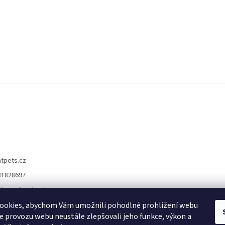
atpets.cz
31828697
//www.facebook.co
ets.eshop
ookies, abychom Vám umožnili pohodlné prohlížení webu
//www.instagram.co
ze provozu webu neustále zlepšovali jeho funkce, výkon a
ts.cz/