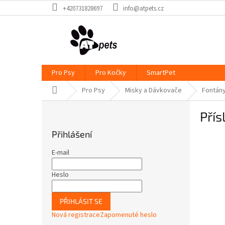
Přejít
+420731828697
info@atpets.cz
na
obsah
Pro Psy
Pro Kočky
SmartPet
Domů
Pro Psy
Misky a Dávkovače
Fontán
P
Přís
o
s
Přihlášení
t
r
E-mail
a
n
Heslo
n
í
PŘIHLÁSIT SE
p
Nová registrace
Zapomenuté heslo
a