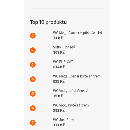
n
e
l
Top 10 produktů
WC Mega Corner + příslušenství
73 Kč
Softy II. hnědý
808 Kč
WC FLIP CAT
634 Kč
WC Mega Corner kryté s filtrem
535 Kč
WC Vicky- příslušenství
75 Kč
WC Vicky kryté s filtrem
392 Kč
WC Just Eazy
313 Kč