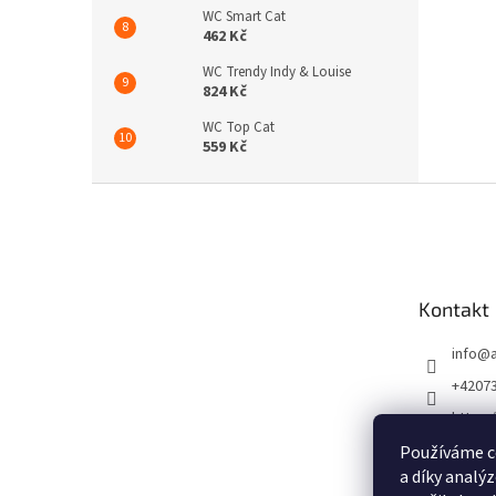
WC Smart Cat
462 Kč
WC Trendy Indy & Louise
824 Kč
WC Top Cat
559 Kč
Z
á
p
a
t
Kontakt
í
info
@
+4207
https:
m/ATp
Používáme c
https:
a díky analý
m/atpe